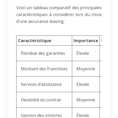
Voici un tableau comparatif des principales
caractéristiques à considérer lors du choix
d’une assurance leasing :
Caractéristique
Importance
Points à
Étendue des garanties
Élevée
Couver
Montant des franchises
Moyenne
Équilib
Services d’assistance
Élevée
Dépann
Flexibilité du contrat
Moyenne
Possibi
Gestion des sinistres
Élevée
Rapidi